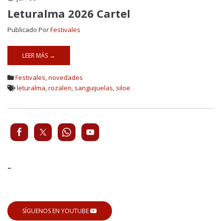
Leturalma 2026 Cartel
Publicado Por
Festivales
LEER MÁS →
Festivales
,
novedades
leturalma
,
rozalen
,
sanguijuelas
,
siloe
-
SÍGUENOS EN YOUTUBE