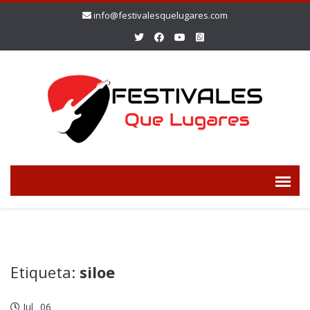
info@festivalesquelugares.com
Etiqueta:
siloe
Jul
06