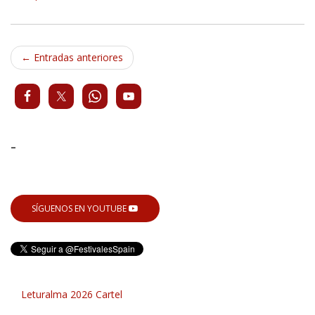
Navegación
←
Entradas anteriores
de
entradas
-
SÍGUENOS EN YOUTUBE
Leturalma 2026 Cartel