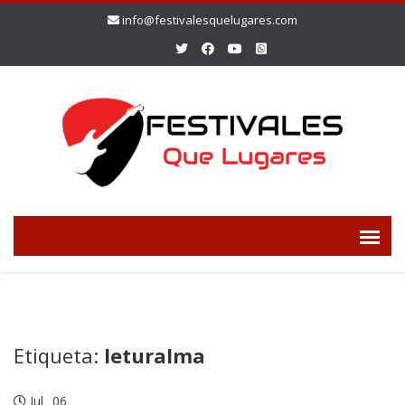
info@festivalesquelugares.com
Etiqueta:
leturalma
Jul
06