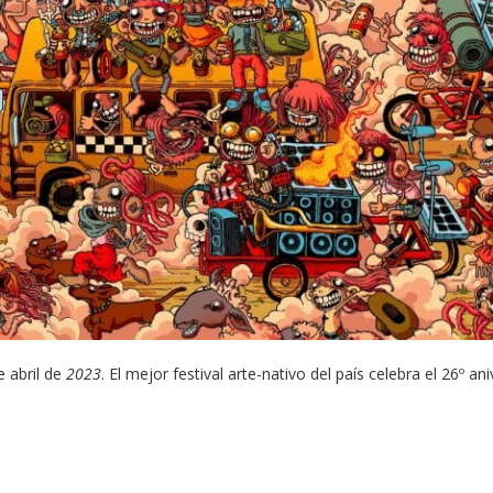
e abril de
2023
. El mejor festival arte-nativo del país celebra el 26º an