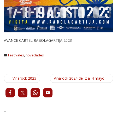
AVANCE CARTEL RABOLAGARTIJA 2023
Festivales
,
novedades
Navegación
←
Viñarock 2023
Viñarock 2024 del 2 al 4 mayo
→
de
entradas
-