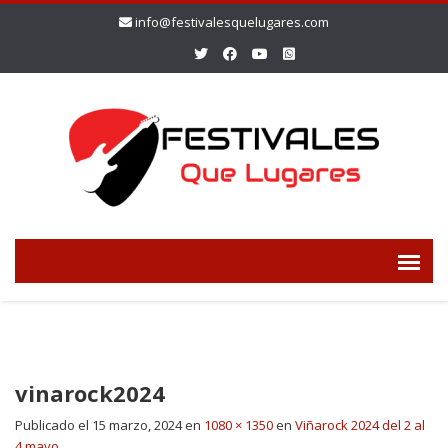
info@festivalesquelugares.com
vinarock2024
Publicado el
15 marzo, 2024
en
1080 × 1350
en
Viñarock 2024 del 2 al
4 mayo