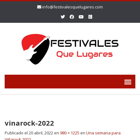
info@festivalesquelugares.com
vinarock-2022
Publicado el
20 abril, 2022
en
980 × 1225
en
Una semana para
Viñarock 2022