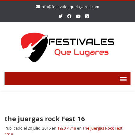
info@festivalesquelugares.com
the juergas rock Fest 16
Publicado el
20 julio, 2016
en
1920 × 718
en
The Juergas Rock Fest
2016