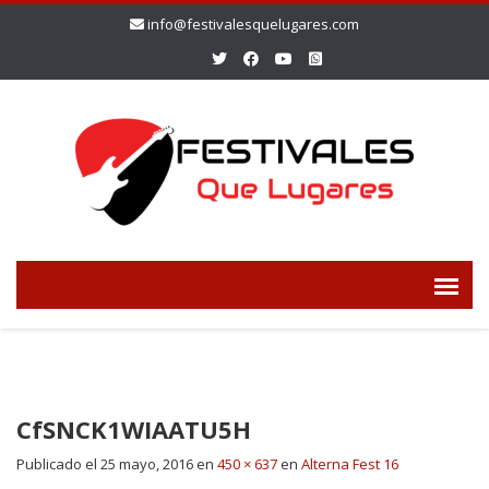
info@festivalesquelugares.com
CfSNCK1WIAATU5H
Publicado el
25 mayo, 2016
en
450 × 637
en
Alterna Fest 16