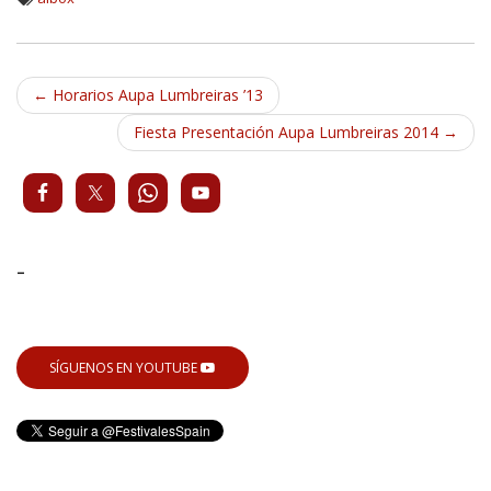
Navegación
←
Horarios Aupa Lumbreiras ’13
de
Fiesta Presentación Aupa Lumbreiras 2014
→
entradas
-
SÍGUENOS EN YOUTUBE