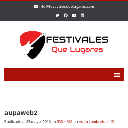
info@festivalesquelugares.com
aupaweb2
Publicado el
25 mayo, 2016
en
950 × 665
en
Aupa Lumbreiras ’13